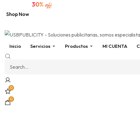
30%
🔥 Extra sale
off
Shop Now
Inicio
Servicios
Productos
MI CUENTA
C
0
0