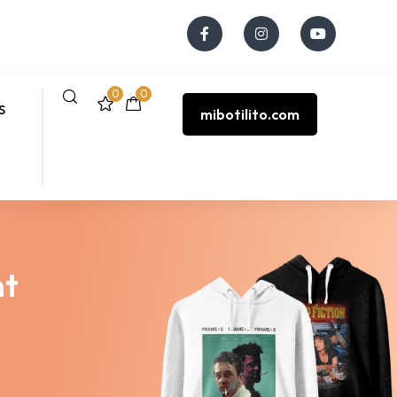
0
0
S
mibotilito.com
nt