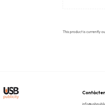
This product is currently o
Contácte
info@usbpubli