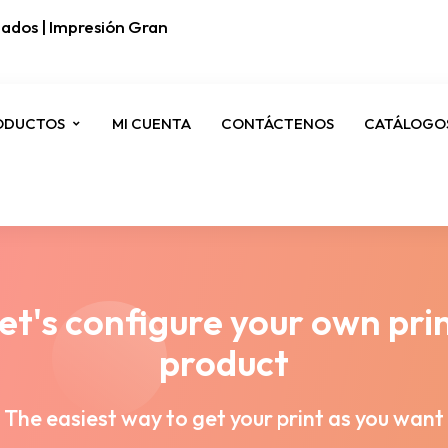
ados | Impresión Gran
ODUCTOS
MI CUENTA
CONTÁCTENOS
CATÁLOGO
et's configure your own pri
product
The easiest way to get your print as you want