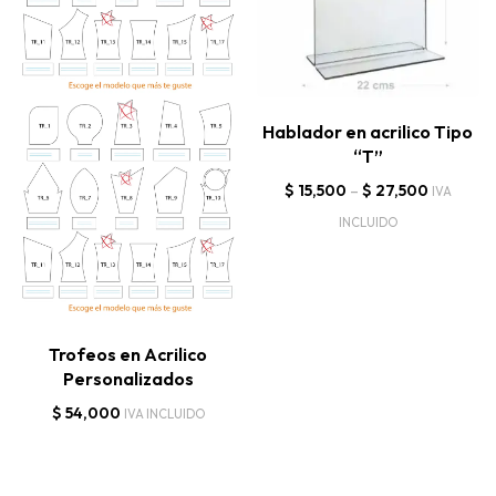
Hablador en acrilico Tipo
“T”
$
15,500
–
$
27,500
IVA
INCLUIDO
Trofeos en Acrilico
Personalizados
$
54,000
IVA INCLUIDO