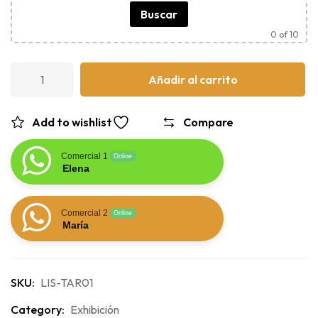
Buscar
0
of 10
Añadir al carrito
Add to wishlist
Compare
Comercial 1
Online
Elena
Comercial 2
Online
María
SKU:
LIS-TAR01
Category:
Exhibición