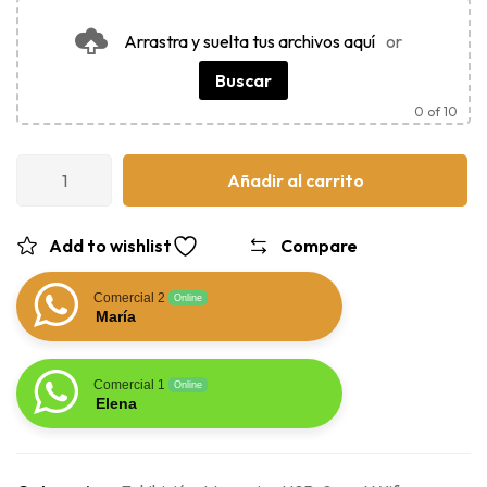
Arrastra y suelta tus archivos aquí
or
Buscar
0
of 10
Añadir al carrito
Add to wishlist
Compare
Comercial 2
Online
María
Comercial 1
Online
Elena