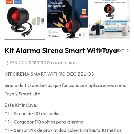
Kit Alarma Sirena Smart Wifi Tuya
PREV
NEXT
$
187,500
$
250,000
IVA INCLUIDO
KIT SIRENA SMART WIFI. 110 DECIBELIOS
Sirena de 110 decibelios que funciona por aplicaciones como
Tuya y Smart Life.
Este Kit Incluye:
* 1 – Sirena de 110 decibelios.
* 1 – Cargador 110 voltios para la sirena.
* 1 – Sensor PIR de proximidad cobertura hasta 10 metros