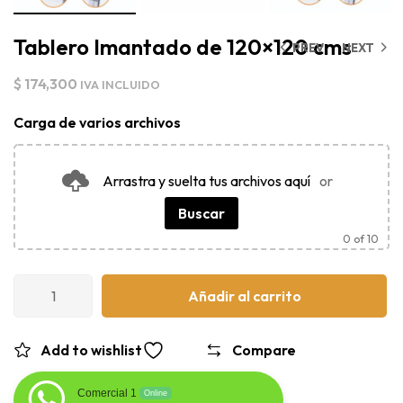
Tablero Imantado de 120×120 cms
PREV
NEXT
$
174,300
IVA INCLUIDO
Carga de varios archivos
Arrastra y suelta tus archivos aquí
or
Buscar
0
of 10
Añadir al carrito
Add to wishlist
Compare
Comercial 1
Online