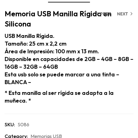
Memoria USB Manilla Rígida en
PREV
NEXT
Silicona
USB Manilla Rígida.
Tamaño: 25 cm x 2,2 cm
Área de Impresión: 100 mm x 13 mm.
Disponible en capacidades de 2GB – 4GB – 8GB –
16GB – 32GB – 64GB
Esta usb solo se puede marcar a una tinta –
BLANCA –
* Esta manilla al ser rígida se adapta a la
muñeca. *
SKU:
S086
Category:
Memorias USB