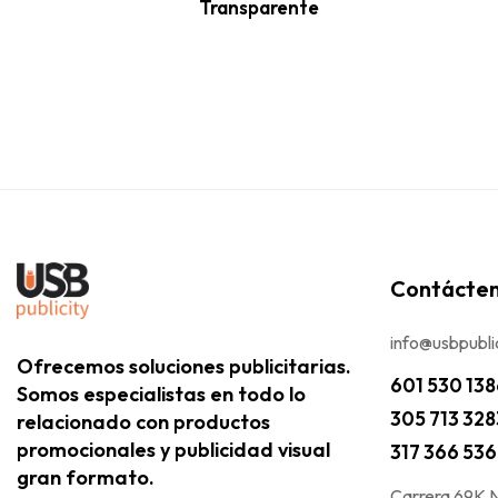
Transparente
Contácte
info@usbpubli
Ofrecemos soluciones publicitarias.
601 530 13
Somos especialistas en todo lo
305 713 328
relacionado con productos
promocionales y publicidad visual
317 366 53
gran formato.
Carrera 69K N