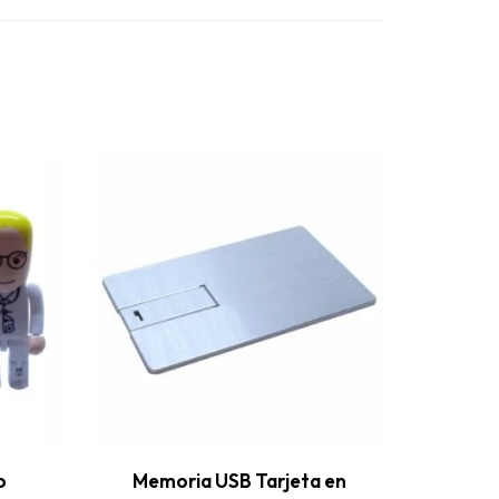
o
Memoria USB Tarjeta en
Memoria