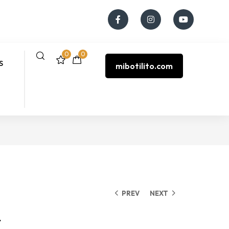
0
0
S
mibotilito.com
PREV
NEXT
.