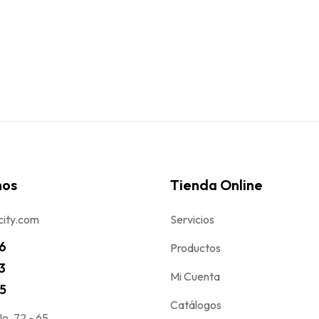
nos
Tienda Online
city.com
Servicios
86
Productos
3
Mi Cuenta
65
Catálogos
o. 72 - 65